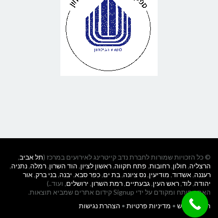
© כל הזכויות שמורות לחברת נדב קייטרינג לאירועים במרכז (
תל אביב
,
הרצליה
,
חולון
,
רחובות
,
פתח תקווה
,
ראשון לציון
,
הוד השרון
,
רמלה
,
נתניה
,
רעננה
,
אשדוד
,
מודיעין
,
נס ציונה
,
בת ים
,
כפר סבא
,
יבנה
,
בני ברק
,
אור
יהודה
,
לוד
,
ראש העין
,
גבעתיים
,
רמת השרון
,
ירושלים
, ועוד..)
האתר פותח ומקודם על ידי Signup קידום אתרים שמביא תוצאות.
תנאי שימוש
•
מדיניות פרטיות
•
הצהרת נגישות