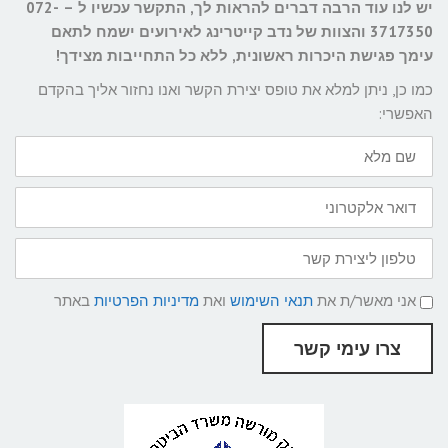
יש לנו עוד הרבה דברים להראות לך, התקשר עכשיו ל – 072-
3717350 והצוות של נדב קייטרינג לאירועים ישמח לתאם
עימך פגישת היכרות ראשונית, ללא כל התחייבות מצידך!
כמו כן, ניתן למלא את טופס יצירת הקשר ואנו נחזור אליך בהקדם
האפשרי:
שם
מלא
דואר
אלקטרוני
טלפון
ליצירת
קשר
תנאי
אני מאשר/ת את
תנאי השימוש
ואת
מדיניות הפרטיות
באתר
שימוש
ומדיניות
פרטיות
צרו עימי קשר