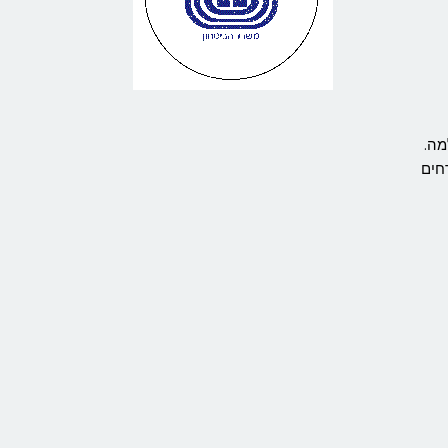
מה.
חים