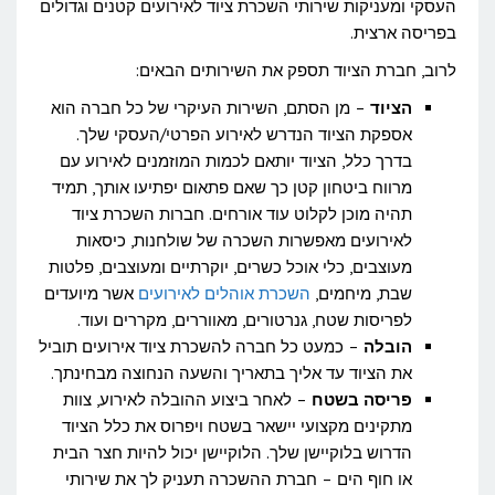
העסקי ומעניקות שירותי השכרת ציוד לאירועים קטנים וגדולים
בפריסה ארצית.
לרוב, חברת הציוד תספק את השירותים הבאים:
הציוד
– מן הסתם, השירות העיקרי של כל חברה הוא
אספקת הציוד הנדרש לאירוע הפרטי/העסקי שלך.
בדרך כלל, הציוד יותאם לכמות המוזמנים לאירוע עם
מרווח ביטחון קטן כך שאם פתאום יפתיעו אותך, תמיד
תהיה מוכן לקלוט עוד אורחים. חברות השכרת ציוד
לאירועים מאפשרות השכרה של שולחנות, כיסאות
מעוצבים, כלי אוכל כשרים, יוקרתיים ומעוצבים, פלטות
שבת, מיחמים,
השכרת אוהלים לאירועים
אשר מיועדים
לפריסות שטח, גנרטורים, מאווררים, מקררים ועוד.
הובלה
– כמעט כל חברה להשכרת ציוד אירועים תוביל
את הציוד עד אליך בתאריך והשעה הנחוצה מבחינתך.
פריסה בשטח
– לאחר ביצוע ההובלה לאירוע, צוות
מתקינים מקצועי יישאר בשטח ויפרוס את כלל הציוד
הדרוש בלוקיישן שלך. הלוקיישן יכול להיות חצר הבית
או חוף הים – חברת ההשכרה תעניק לך את שירותי