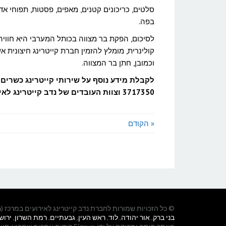
סלטים, כריכונים קטנים, מאפים, פסטות, תפוחי א
בפה.
לסיכום, הפקת בר מצווה בכותל המערבי היא חווי
קולינרית, מומלץ להזמין חברת קייטרינג חיצונ
וכמובן, חתן בר המצווה.
3717350 וצוות העובדים של נדב קייטרינג לאירועים ישמח לעמוד לרשותך.
« הקודם
© כל הזכויות שמורות לחברת נדב קייטרינג לאירועים במרכז (
ת
בני ברק
,
אור יהודה
,
לוד
,
ראש העין
,
גבעתיים
,
רמת השרון
,
ירוש