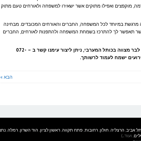
דמה, מוקפצים ואפילו מתוקים אשר ישאירו למשפחה ולאורחים טעם מתוק
ה מרגשת במיוחד לכל המשפחה, החברים והאורחים המכובדים. מבחינה
ית אשר תאפשר לך להתרכז בשמחת המשפחה ולהתפנות לאורחים, החברים
לקבלת מידע נוסף על שירותי קייטרינג כשרים לבר מצווה בכותל המערבי, ניתן ליצור עימנו קשר ב – 072-
הבא »
ל אביב
,
הרצליה
,
חולון
,
רחובות
,
פתח תקווה
,
ראשון לציון
,
הוד השרון
,
רמלה
,
נתנ
לים
, ועוד..)