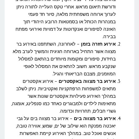
ודורשת תיאום מראש. אחרי טקס העלייה לתורה ניתן
לערוך ארוחה משפחתית מלאה, סיור חד פעמי
במנהרות הכותל או בסמטאות הרובע היהודי תוך
האזנה לסיפורים ואנקדוטות על דמויות ואירועי מפתח
בבירה.
אירוע חזרה בזמן
– לאחרונה, השתתפנו באירוע בר
מצווה אשר התחיל בארוחה חגיגית והמשיך לערב מלא
בחידות, סיפורים ומקומות מיוחדים בהתאם למסלול
שנקבע מראש. חשוב להתאים את המסלול לאופי
המוזמנים, מצבם הבריאותי והגיל.
אירוע בר מצווה באקסטרים
– אירוע אקסטרים
מתאים למשפחות הרפתקניות ואקטיביות. ניתן לשלב
במהלך האירוע פעילויות אקסטרים שונות אשר
מתאימות לילדים ולמבוגרים כאחד כמו סנפלינג, אומגה,
גשרי חבלים, תחרויות וכדומה.
אירוע בר מצווה בים
– אירוע בר מצווה בים על גבי
יאכטה מפנקת הוא שילוב של ים, שמש, אווירה טובה,
אנשים ואוכל טוב. במהלך האירוע קיימת האפשרות