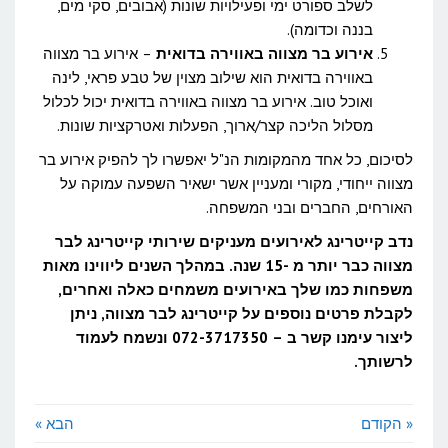
לשלב ספורט ימי ופעילויות שונות (אבובים, סקי מים,
בננה וכדומה).
אירוע בר מצווה באווירה בדואית
– אירוע בר מצווה
באווירה בדואית הוא שילוב מצוין של טבע פראי, לינה
ואוכל טוב. אירוע בר מצווה באווירה בדואית יכול לכלול
מסלול הליכה קצר/ארוך, הפעלות ואטרקציות שונות.
לסיכום, כל אחד מהמקומות הנ"ל יאפשרו לך להפיק אירוע בר
מצווה ייחודי, מקורי ומעניין אשר ישאיר השפעה עמוקה על
האורחים, החברים ובני המשפחה.
נדב קייטרינג לאירועים מעניקים שירותי קייטרינג לבר
מצווה כבר יותר מ -15 שנה. במהלך השנים ליווינו מאות
משפחות כמו שלך באירועים משמחים כאלה ואחרים,
לקבלת פרטים נוספים על קייטרינג לבר מצווה, ניתן
ליצור עימנו קשר ב – 072-3717350 ונשמח לעמוד
לרשותך.
« הקודם
הבא »