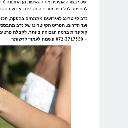
וליהנות
ישקף בצורה אמיתית את השאיפות מן החתונה (חתונה א
להתייחס לכל הפרמטרים החשובים באירוע החשוב ב
מזה?
נדב קייטרינג לאירועים מתמחים בהפקה, תכנו
ועד הדרום. תפריט הקייטרינג של נדב מתבסס 
קולינרית ברמה הגבוהה ביותר. לקבלת פרטים נ
– 072-3717350 ונשמח לעמוד לרשותך.