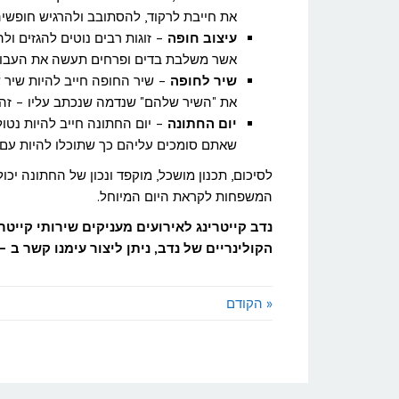
את חייבת לרקוד, להסתובב ולהרגיש חופשי
עיצוב חופה
– זוגות רבים נוטים להגזים ול
אשר משלבת בדים ופרחים תעשה את העבודה
שיר לחופה
– שיר החופה חייב להיות שיר 
את "השיר שלהם" שנדמה שנכתב עליו – זה 
יום החתונה
שאתם סומכים עליהם כך שתוכלו להיות עם
לסיכום, תכנון מושכל, מוקפד ונכון של החתונה יכו
המשפחות לקראת היום המיוחל.
נדב קייטרינג לאירועים מעניקים שירותי קייט
הקולינריים של נדב, ניתן ליצור עימנו קשר ב – 072-3717350 ונשמח לעמוד לרשותך
« הקודם