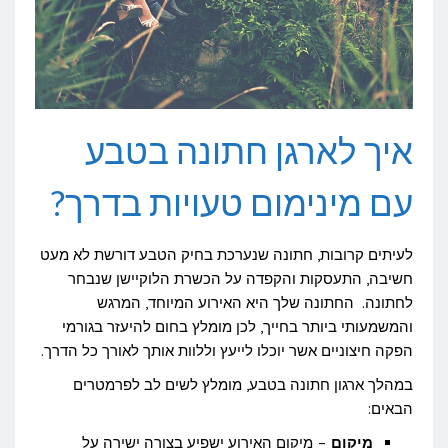
איך לארגן חתונה בטבע
עם מינימום טעויות בדרך?
לעיתים קרובות, חתונה שנערכת בחיק הטבע דורשת לא מעט
חשיבה, התעסקות והקפדה על הכשרת הלוקיישן שנבחר
לחתונה. החתונה שלך היא האירוע המיוחד, המרגש
והמשמעותי ביותר בחייך, לכן מומלץ בחום להיעזר בגורמי
הפקה חיצוניים אשר יוכלו לייעץ וללוות אותך לאורך כל הדרך.
במהלך ארגון חתונה בטבע, מומלץ לשים לב לפרמטרים
הבאים:
מיקום
– מיקום האירוע ישפיע בצורה ישירה על