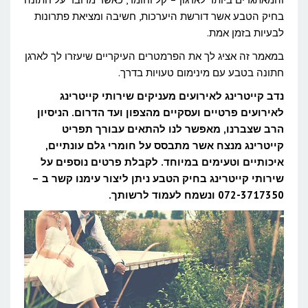
בחיק הטבע אשר דורשת היערכות, חשיבה ומציאת פתרונות
בטבע
לבעיות בזמן אמת.
עם
במאמר זה אציג לך את הפרמטרים העיקריים שיעזרו לך לארגן
מינימום
חתונה בטבע עם מינימום טעויות בדרך.
טעויות
נדב קייטרינג לאירועים מעניקים שירותי קייטרינג
בדרך?
לאירועים פרטיים ועסקיים מהצפון ועד הדרום. הניסיון
הרב שצברנו, מאפשר לנו להתאים עבורך תפריט
קייטרינג מנצח אשר מתבסס על חומרי גלם עונתיים,
איכותיים וטעימים במיוחד. לקבלת פרטים נוספים על
שירותי קייטרינג בחיק הטבע ניתן ליצור עימנו קשר ב –
072-3717350
ונשמח לעמוד לרשותך.