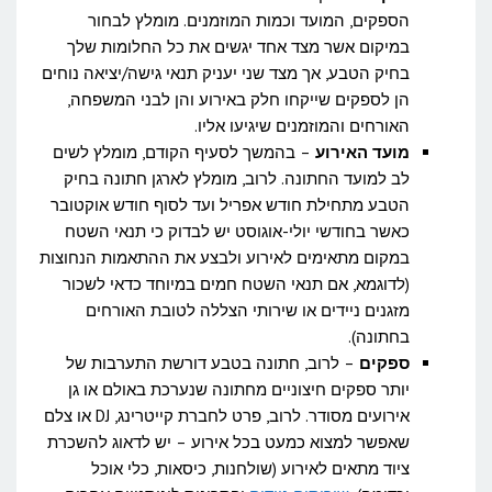
הספקים, המועד וכמות המוזמנים. מומלץ לבחור
במיקום אשר מצד אחד יגשים את כל החלומות שלך
בחיק הטבע, אך מצד שני יעניק תנאי גישה/יציאה נוחים
הן לספקים שייקחו חלק באירוע והן לבני המשפחה,
האורחים והמוזמנים שיגיעו אליו.
מועד האירוע
– בהמשך לסעיף הקודם, מומלץ לשים
לב למועד החתונה. לרוב, מומלץ לארגן חתונה בחיק
הטבע מתחילת חודש אפריל ועד לסוף חודש אוקטובר
כאשר בחודשי יולי-אוגוסט יש לבדוק כי תנאי השטח
במקום מתאימים לאירוע ולבצע את ההתאמות הנחוצות
(לדוגמא, אם תנאי השטח חמים במיוחד כדאי לשכור
מזגנים ניידים או שירותי הצללה לטובת האורחים
בחתונה).
ספקים
– לרוב, חתונה בטבע דורשת התערבות של
יותר ספקים חיצוניים מחתונה שנערכת באולם או גן
אירועים מסודר. לרוב, פרט לחברת קייטרינג, DJ או צלם
שאפשר למצוא כמעט בכל אירוע – יש לדאוג להשכרת
ציוד מתאים לאירוע (שולחנות, כיסאות, כלי אוכל