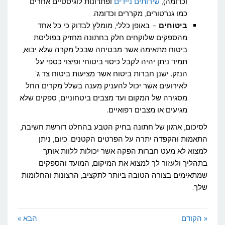
וכדומה),
שירותים ניידים
ופתרונות לוגיסטיים אחרים
כמו גנרטורים, מקררים וכדומה.
ביטוחים
– באופן כללי, מומלץ לבדוק כי כל אחד
מהספקים שלוקחים חלק בחתונה מחזיק בפוליסת
ביטוח מתאימה אשר מבטיחה שבכל מקרה שלא יבוא,
תמיד ניתן יהיה לקבל כיסוי ביטוחי ופיצוי כספי על
הנזק. ישנן חברות ביטוח אשר מציעות ביטוח צד ג'
לאירועים אשר יכול להעניק מענה בשלל מקרים החל
מסגירה של המקום ועד מצבים ביטחוניים, ספקים שלא
מגיעים או מצבים רפואיים.
לסיכום, ארגון של חתונה בחיק הטבע בהחלט דורשת חשיבה,
התאמות והקפדה יתרה על הפרטים הקטנים. כיום, ניתן
למצוא לא מעט חברות הפקה אשר יכולות ללוות אותך
בתהליך ולעזור לך למצוא את המיקום, המועד והספקים
שמתאימים בצורה הטובה ביותר לתקציב, הרצונות והחלומות
שלך.
« הקודם
הבא »