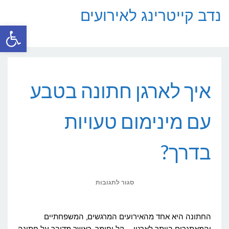
נדב קייטרינג לאירועים
פתח סרגל
תפריט
איך לארגן חתונה בטבע
עם מינימום טעויות
בדרך?
על
סגור לתגובות
איך
לארגן
החתונה היא אחד מהאירועים המרגשים, המשפחתיים
חתונה
והמאתגרים ביותר לארגון – קל וחומר, כאשר מדובר על חתונה