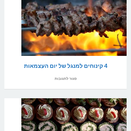
יכולים
לשדרג
את
האירוע
שלך?
4 קינוחים למנגל של יום העצמאות
על
סגור לתגובות
4
קינוחים
למנגל
של
יום
העצמאות