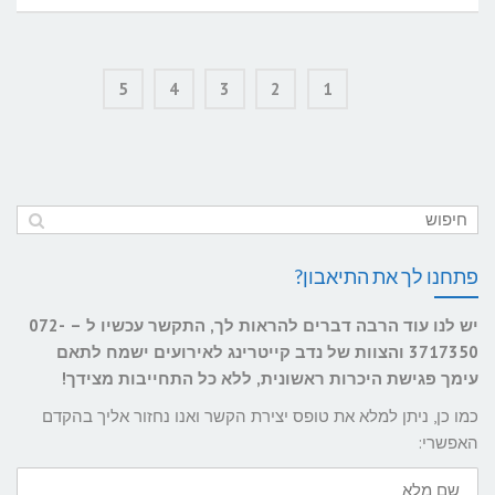
סיורים
קולינריים
בתל
5
4
3
2
1
אביב
–
טעמים,
סיפורים
ואנשים
טובים
פתחנו לך את התיאבון?
יש לנו עוד הרבה דברים להראות לך, התקשר עכשיו ל – 072-
3717350 והצוות של נדב קייטרינג לאירועים ישמח לתאם
עימך פגישת היכרות ראשונית, ללא כל התחייבות מצידך!
כמו כן, ניתן למלא את טופס יצירת הקשר ואנו נחזור אליך בהקדם
האפשרי:
שם
מלא