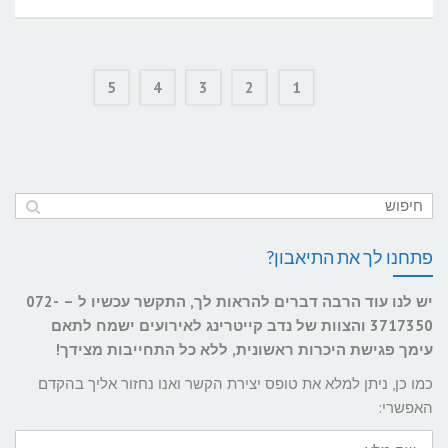
סודות
המטבח
הסיני
5
4
3
2
1
לאיזון
בין
גוף
ונפש
פתחנו לך את התיאבון?
יש לנו עוד הרבה דברים להראות לך, התקשר עכשיו ל – 072-
3717350 והצוות של נדב קייטרינג לאירועים ישמח לתאם
עימך פגישת היכרות ראשונית, ללא כל התחייבות מצידך!
כמו כן, ניתן למלא את טופס יצירת הקשר ואנו נחזור אליך בהקדם
האפשרי:
שם